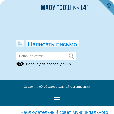
МАОУ "СОШ № 14"
Написать письмо
Версия для слабовидящих
Cтруктурные подразделения
образовательной организации
Структурные подразделения отсутствуют
Сведения об образовательной организации
Органы управления
образовательной организации
Наблюдательный совет Муниципального