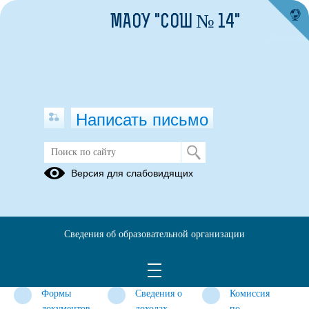
МАОУ "СОШ № 14"
Написать письмо
Противодействие коррупции
Версия для слабовидящих
Нормативные
Антикоррупционная
Методические
правовые и
экспертиза
материалы
иные акты в
Сведения об образовательной организации
сфере
противодействия
коррупции
Формы
Сведения о
Комиссия
документов,
доходах,
по