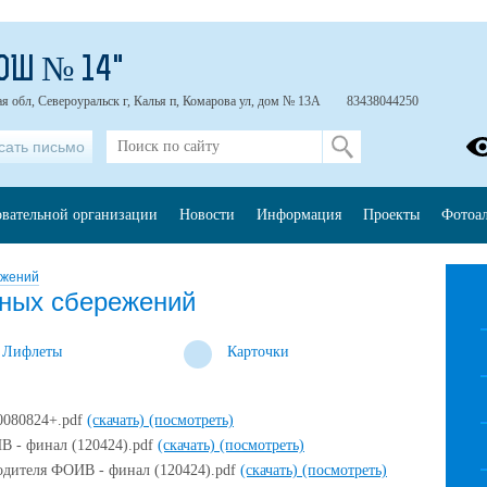
ОШ № 14"
я обл, Североуральск г, Калья п, Комарова ул, дом № 13А
83438044250
сать письмо
овательной организации
Новости
Информация
Проекты
Фотоа
ежений
ных сбережений
Лифлеты
Карточки
0080824+.pdf
(скачать)
(посмотреть)
В - финал (120424).pdf
(скачать)
(посмотреть)
водителя ФОИВ - финал (120424).pdf
(скачать)
(посмотреть)