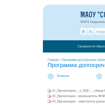
МАОУ "С
624474, Свердловска
Напи
Сведения об образ
Главная
»
Программа долгосрочных сбер
Программа долгосроч
Плакаты
01_Презентация_-_о_ПДС_-_общая-
02_Презентация - руководитель ФОИ
03_Презентация - заместитель руко