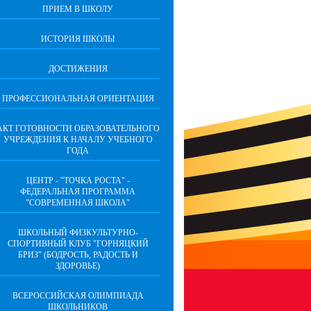
ПРИЕМ В ШКОЛУ
ИСТОРИЯ ШКОЛЫ
ДОСТИЖЕНИЯ
ПРОФЕССИОНАЛЬНАЯ ОРИЕНТАЦИЯ
АКТ ГОТОВНОСТИ ОБРАЗОВАТЕЛЬНОГО
УЧРЕЖДЕНИЯ К НАЧАЛУ УЧЕБНОГО
ГОДА
ЦЕНТР - "ТОЧКА РОСТА" -
ФЕДЕРАЛЬНАЯ ПРОГРАММА
"СОВРЕМЕННАЯ ШКОЛА"
ШКОЛЬНЫЙ ФИЗКУЛЬТУРНО-
СПОРТИВНЫЙ КЛУБ "ГОРНЯЦКИЙ
БРИЗ" (БОДРОСТЬ, РАДОСТЬ И
ЗДОРОВЬЕ)
ВСЕРОССИЙСКАЯ ОЛИМПИАДА
ШКОЛЬНИКОВ