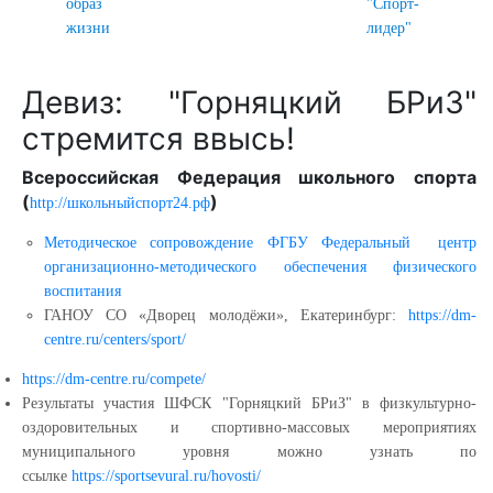
образ
"Спорт-
жизни
лидер"
Девиз: "Горняцкий БРиЗ"
стремится ввысь!
Всероссийская Федерация школьного спорта
(
)
http://школьныйспорт24.рф
Методическое сопровождение ФГБУ Федеральный центр
организационно-методического обеспечения физического
воспитания
ГАНОУ СО «Дворец молодёжи», Екатеринбург:
https://dm-
centre.ru/centers/sport/
https://dm-centre.ru/compete/
Результаты участия ШФСК "Горняцкий БРиЗ" в физкультурно-
оздоровительных и спортивно-массовых мероприятиях
муниципального уровня можно узнать по
ссылке
https://sportsevural.ru/hovosti/