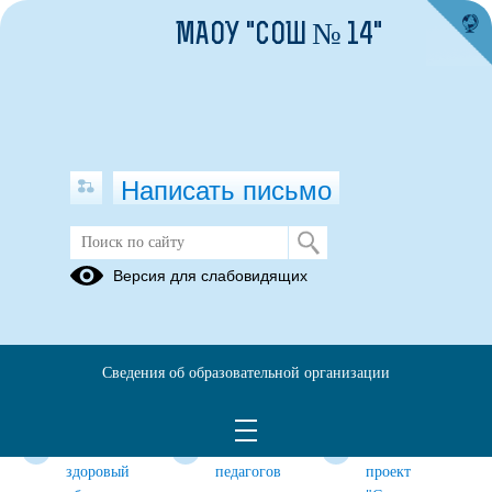
МАОУ "СОШ № 14"
Написать письмо
Школьный физкультурно-спортивный
Версия для слабовидящих
клуб "Горняцкий БРиЗ" (Бодрость,
Радость и Здоровье)
Новости
Деятельность
ВФСК
Сведения об образовательной организации
ШФСК
спортивного
"ГТО"
клуба
Мы за
ЗОЖ
Инновационный
здоровый
педагогов
проект