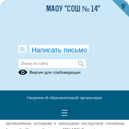
МАОУ "СОШ № 14"
Написать письмо
Cотрудничество с МЧС
Версия для слабовидящих
Межотраслевое соглашение
17.03.2025
Сведения об образовательной организации
Соглашение о сотрудничестве с ФГБОУ ВО «Уральский институт
Государственной противопожарной службы Министерства
Российской Федерации по делам гражданской обороны,
чрезвычайным ситуациям и ликвидации последствий стихийных