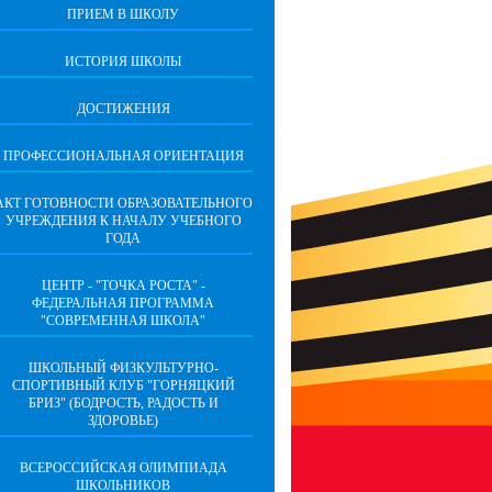
ПРИЕМ В ШКОЛУ
ИСТОРИЯ ШКОЛЫ
ДОСТИЖЕНИЯ
ПРОФЕССИОНАЛЬНАЯ ОРИЕНТАЦИЯ
АКТ ГОТОВНОСТИ ОБРАЗОВАТЕЛЬНОГО
УЧРЕЖДЕНИЯ К НАЧАЛУ УЧЕБНОГО
ГОДА
ЦЕНТР - "ТОЧКА РОСТА" -
ФЕДЕРАЛЬНАЯ ПРОГРАММА
"СОВРЕМЕННАЯ ШКОЛА"
ШКОЛЬНЫЙ ФИЗКУЛЬТУРНО-
СПОРТИВНЫЙ КЛУБ "ГОРНЯЦКИЙ
БРИЗ" (БОДРОСТЬ, РАДОСТЬ И
ЗДОРОВЬЕ)
ВСЕРОССИЙСКАЯ ОЛИМПИАДА
ШКОЛЬНИКОВ