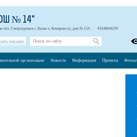
ОШ № 14"
я обл, Североуральск г, Калья п, Комарова ул, дом № 13А
83438044250
сать письмо
овательной организации
Новости
Информация
Проекты
Фотоа