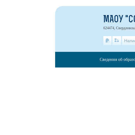
МАОУ "С
624474, Свердловска
Напи
Сведения об образ