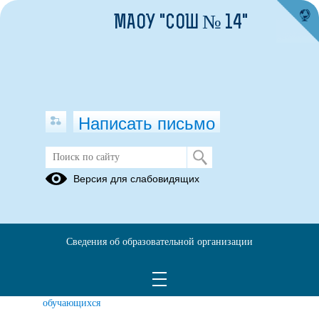
МАОУ "СОШ № 14"
Написать письмо
Педагогическая служба
Версия для слабовидящих
Новости
Документы
Страница
социального
педагога
Сведения об образовательной организации
Социально-
Памятки
Педагог-
психологическое
психолог
тестирование
обучающихся