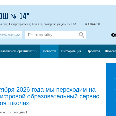
ОШ № 14"
я обл, Североуральск г, Калья п, Комарова ул, дом № 13А
83438044250
сать письмо
овательной организации
Новости
Информация
Проекты
Фотоа
тября 2026 года мы переходим на
ифровой образовательный сервис
оя школа»
его:
15
, сегодня
1