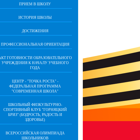
ПРИЕМ В ШКОЛУ
ИСТОРИЯ ШКОЛЫ
ДОСТИЖЕНИЯ
ПРОФЕССИОНАЛЬНАЯ ОРИЕНТАЦИЯ
АКТ ГОТОВНОСТИ ОБРАЗОВАТЕЛЬНОГО
УЧРЕЖДЕНИЯ К НАЧАЛУ УЧЕБНОГО
ГОДА
ЦЕНТР - "ТОЧКА РОСТА" -
ФЕДЕРАЛЬНАЯ ПРОГРАММА
"СОВРЕМЕННАЯ ШКОЛА"
ШКОЛЬНЫЙ ФИЗКУЛЬТУРНО-
СПОРТИВНЫЙ КЛУБ "ГОРНЯЦКИЙ
БРИЗ" (БОДРОСТЬ, РАДОСТЬ И
ЗДОРОВЬЕ)
ВСЕРОССИЙСКАЯ ОЛИМПИАДА
ШКОЛЬНИКОВ