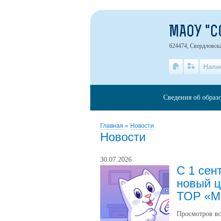
МАОУ "С
624474, Свердловска
Напи
Сведения об образ
Главная
»
Новости
Новости
30.07.2026
С 1 сен
новый ц
ТОР «М
Просмотров вс