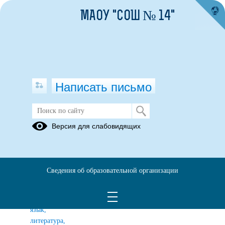
МАОУ "СОШ № 14"
Написать письмо
Школьные методические
Версия для слабовидящих
объединения
ШМО
ШМО
ШМО
учителей
учителей
физической
Сведения об образовательной организации
гуманитарного
математики,
культуры,
цикла
информатики
ОБЖ
(русский
и физики
язык,
литература,