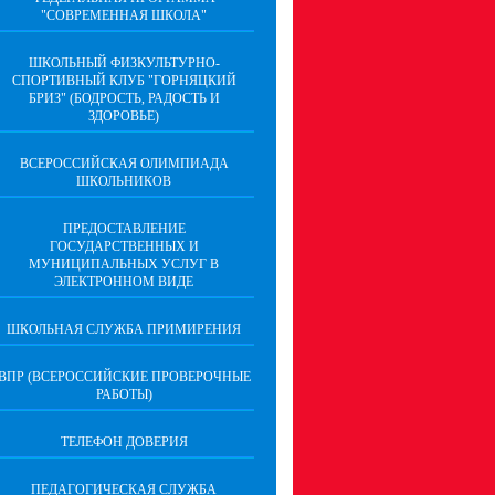
"СОВРЕМЕННАЯ ШКОЛА"
ШКОЛЬНЫЙ ФИЗКУЛЬТУРНО-
СПОРТИВНЫЙ КЛУБ "ГОРНЯЦКИЙ
БРИЗ" (БОДРОСТЬ, РАДОСТЬ И
ЗДОРОВЬЕ)
ВСЕРОССИЙСКАЯ ОЛИМПИАДА
ШКОЛЬНИКОВ
ПРЕДОСТАВЛЕНИЕ
ГОСУДАРСТВЕННЫХ И
МУНИЦИПАЛЬНЫХ УСЛУГ В
ЭЛЕКТРОННОМ ВИДЕ
ШКОЛЬНАЯ СЛУЖБА ПРИМИРЕНИЯ
ВПР (ВСЕРОССИЙСКИЕ ПРОВЕРОЧНЫЕ
РАБОТЫ)
ТЕЛЕФОН ДОВЕРИЯ
ПЕДАГОГИЧЕСКАЯ СЛУЖБА