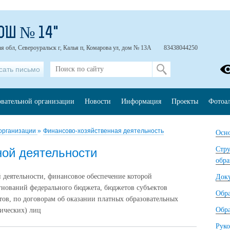
ОШ № 14"
я обл, Североуральск г, Калья п, Комарова ул, дом № 13А
83438044250
сать письмо
овательной организации
Новости
Информация
Проекты
Фотоа
 организации
»
Финансово-хозяйственная деятельность
Осно
Стру
ой деятельности
обра
 деятельности, финансовое обеспечение которой
Док
игнований федерального бюджета, бюджетов субъектов
Обр
ов, по договорам об оказании платных образовательных
Обра
дических) лиц
Руко