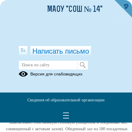
МАОУ "СОШ № 14"
Написать письмо
Версия для слабовидящих
Об условиях питания и охраны
здоровья обучающихся
Информация о ежедневном меню горячего питания обучающихся по
Сведения об образовательной организации
образовательным программам начального общего образования
размещена на странице раздела
Питание
.
Школа имеет собственную столовую (пищеблок и обеденный зал,
совмещенный с актовым залом). Обеденный зал на 180 посадочных