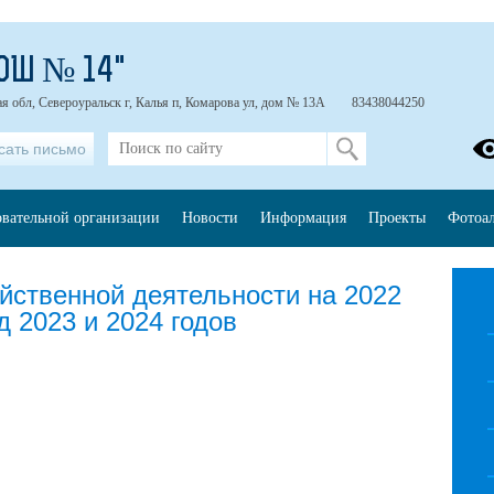
ОШ № 14"
я обл, Североуральск г, Калья п, Комарова ул, дом № 13А
83438044250
сать письмо
овательной организации
Новости
Информация
Проекты
Фотоа
йственной деятельности на 2022
д 2023 и 2024 годов