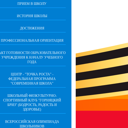
ПРИЕМ В ШКОЛУ
ИСТОРИЯ ШКОЛЫ
ДОСТИЖЕНИЯ
ПРОФЕССИОНАЛЬНАЯ ОРИЕНТАЦИЯ
АКТ ГОТОВНОСТИ ОБРАЗОВАТЕЛЬНОГО
УЧРЕЖДЕНИЯ К НАЧАЛУ УЧЕБНОГО
ГОДА
ЦЕНТР - "ТОЧКА РОСТА" -
ФЕДЕРАЛЬНАЯ ПРОГРАММА
"СОВРЕМЕННАЯ ШКОЛА"
ШКОЛЬНЫЙ ФИЗКУЛЬТУРНО-
СПОРТИВНЫЙ КЛУБ "ГОРНЯЦКИЙ
БРИЗ" (БОДРОСТЬ, РАДОСТЬ И
ЗДОРОВЬЕ)
ВСЕРОССИЙСКАЯ ОЛИМПИАДА
ШКОЛЬНИКОВ