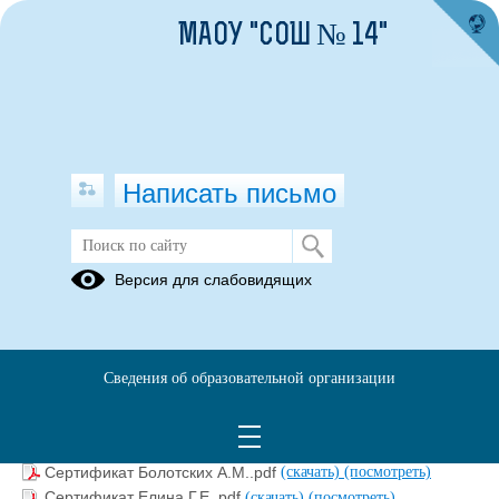
МАОУ "СОШ № 14"
Написать письмо
Дополнительная информация
Версия для слабовидящих
15.03.2025
Сведения об образовательной организации
Обучение педагогов Центра образования цифрового и
гуманитарного профилей «Точка роста» МАОУ «СОШ
№14».docx
(скачать)
Сертификат Болотских А.М..pdf
(скачать)
(посмотреть)
Сертификат Елина Г.Е..pdf
(скачать)
(посмотреть)