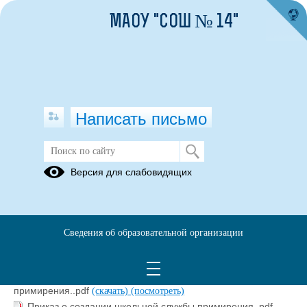
МАОУ "СОШ № 14"
Написать письмо
Документы
Версия для слабовидящих
15.10.2025
Сведения об образовательной организации
Устав школьной службы примирения..pdf
(скачать)
(посмотреть)
Должностная инструкция куратора школьной службы
примирения..pdf
(скачать)
(посмотреть)
Приказ о создании школьной службы примирения..pdf