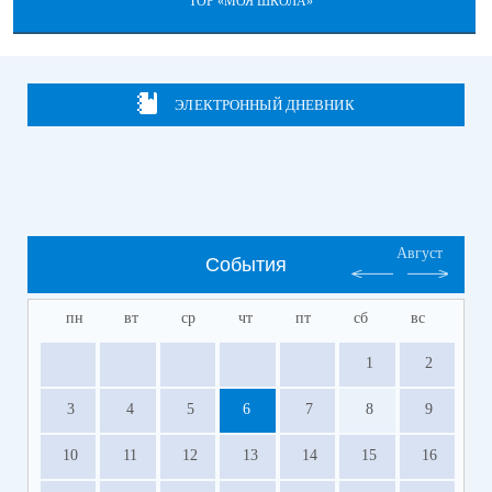
ТОР «МОЯ ШКОЛА»
ЭЛЕКТРОННЫЙ ДНЕВНИК
Август
События
пн
вт
ср
чт
пт
сб
вс
1
2
3
4
5
6
7
8
9
10
11
12
13
14
15
16